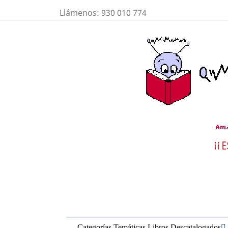
Llámenos:
930 010 774
Categorías Temáticas Libros Descatalogados