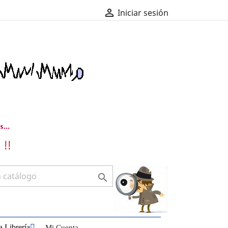

Iniciar sesión

 Librería
Mi Cuenta