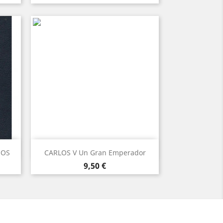
Vista rápida

MOS
CARLOS V Un Gran Emperador
Precio
9,50 €