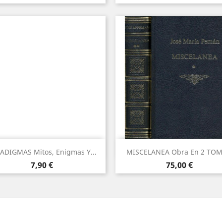
Vista rápida
Vista rápida


ADIGMAS Mitos, Enigmas Y...
MISCELANEA Obra En 2 TO
Precio
Precio
7,90 €
75,00 €