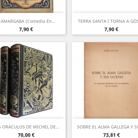
Vista rápida
Vista rápida


Y AMARGABA (Comedia En...
TERRA SANTA I TORNA A GÓ
Precio
Precio
7,90 €
7,90 €
Vista rápida
Vista rápida


 ORACULOS DE MICHEL DE...
SOBRE EL ALMA GALLEGA Y SU
Precio
Precio
70,00 €
73,81 €