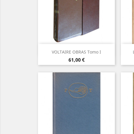
Vista rápida

VOLTAIRE OBRAS Tomo I
Precio
61,00 €