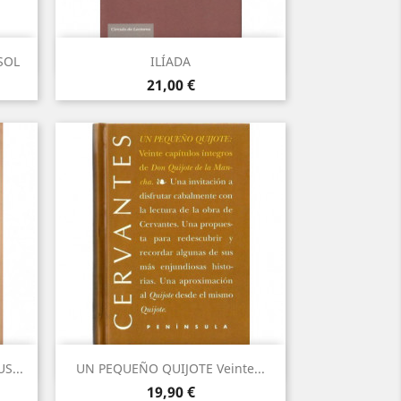
Vista rápida

SOL
ILÍADA
Precio
21,00 €
Vista rápida

S...
UN PEQUEÑO QUIJOTE Veinte...
Precio
19,90 €