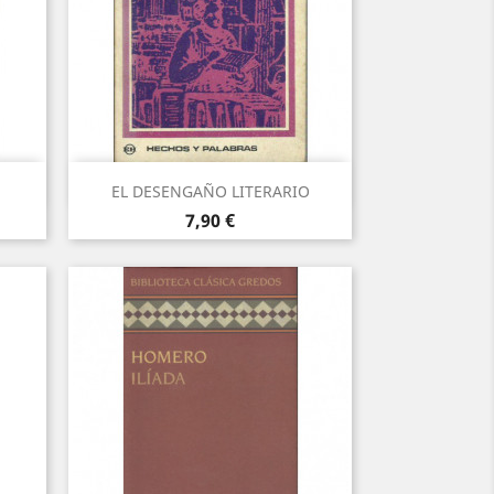
Vista rápida

EL DESENGAÑO LITERARIO
Precio
7,90 €