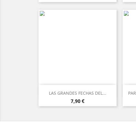
Vista rápida

LAS GRANDES FECHAS DEL...
PAR
Precio
7,90 €