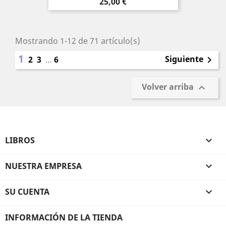
Precio
25,00 €
Mostrando 1-12 de 71 artículo(s)
1
Siguiente
2
3
…
6

Volver arriba

LIBROS

NUESTRA EMPRESA

SU CUENTA

INFORMACIÓN DE LA TIENDA