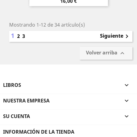
Precio
16,00 €
Mostrando 1-12 de 34 artículo(s)
1
Siguiente
2
3

Volver arriba

LIBROS

NUESTRA EMPRESA

SU CUENTA

INFORMACIÓN DE LA TIENDA