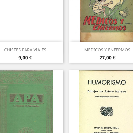
Vista rápida
Vista rápida


CHISTES PARA VIAJES
MEDICOS Y ENFERMOS
Precio
Precio
9,00 €
27,00 €