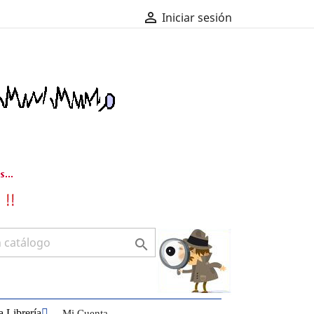

Iniciar sesión

 Librería
Mi Cuenta