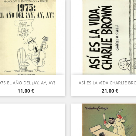
Vista rápida
Vista rápida


975 EL AÑO DEL ¡AY, AY, AY!
ASÍ ES LA VIDA CHARLIE B
Precio
Precio
11,00 €
21,00 €