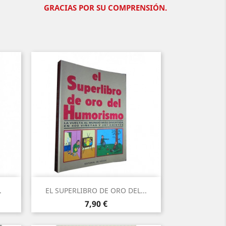
GRACIAS POR SU COMPRENSIÓN.
Vista rápida

.
EL SUPERLIBRO DE ORO DEL...
Precio
7,90 €