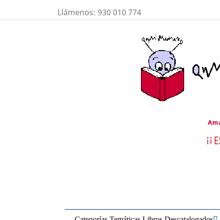
Llámenos:
930 010 774
Categorías Temáticas Libros Descatalogados