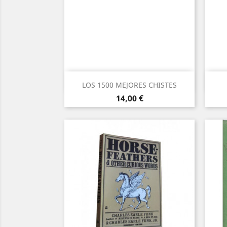
Vista rápida

LOS 1500 MEJORES CHISTES
Precio
14,00 €