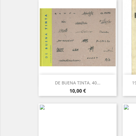
Vista rápida

DE BUENA TINTA. 40...
1
Precio
10,00 €