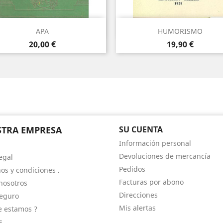
Vista rápida
Vista rápida


APA
HUMORISMO
Precio
Precio
20,00 €
19,90 €
TRA EMPRESA
SU CUENTA
Información personal
Devoluciones de mercancía
egal
Pedidos
os y condiciones .
Facturas por abono
nosotros
Direcciones
eguro
Mis alertas
 estamos ?
s