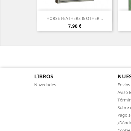
Vista rápida

HORSE FEATHERS & OTHER...
Precio
7,90 €
LIBROS
NUES
Novedades
Envíos
Aviso l
Términ
Sobre 
Pago s
¿Dónde
Cookie