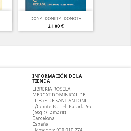
Vista rápida

DONA, DONETA, DONOTA
Precio
21,00 €
INFORMACIÓN DE LA
TIENDA
LIBRERIA ROSELA
MERCAT DOMINICAL DEL
LLIBRE DE SANT ANTONI
c/Comte Borrell Parada 56
(esq c/Tamarit)
Barcelona
España
Llámenos:
930 010 774