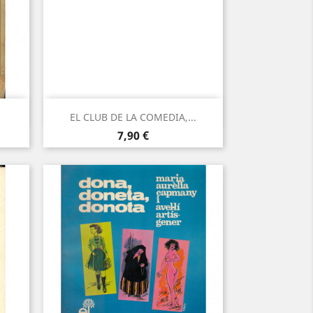
Vista rápida

EL CLUB DE LA COMEDIA,...
Precio
7,90 €