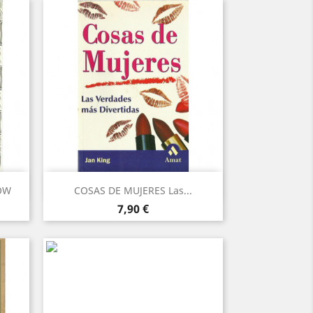
Vista rápida

ROW
COSAS DE MUJERES Las...
Precio
7,90 €